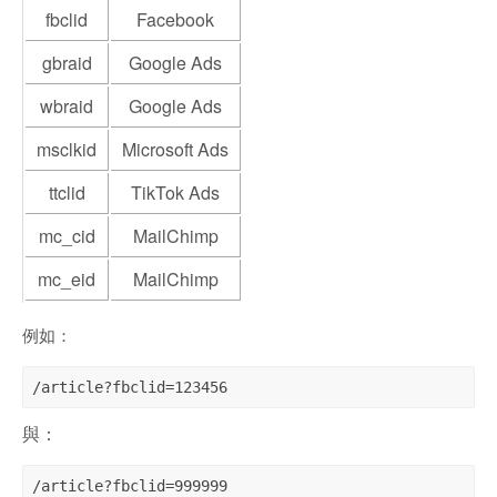
fbclid
Facebook
gbraid
Google Ads
wbraid
Google Ads
msclkid
Microsoft Ads
ttclid
TikTok Ads
mc_cid
MailChimp
mc_eid
MailChimp
例如：
/article?fbclid=123456
與：
/article?fbclid=999999