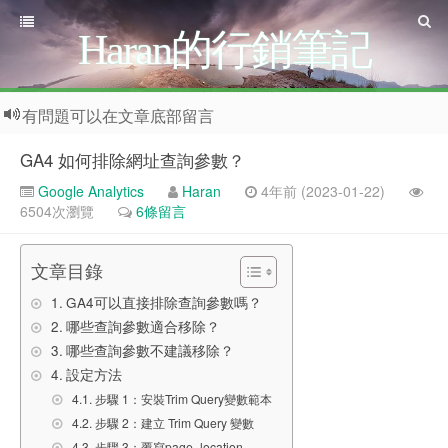
Haran的行銷筆記
有問題可以在文章底部留言
GA4 如何排除網址查詢參數？
Google Analytics
Haran
4年前 (2023-01-22)
6504次瀏覽
6條留言
文章目錄
GA4可以直接排除查詢參數嗎？
哪些查詢參數適合移除？
哪些查詢參數不建議移除？
設定方法
步驟 1：安裝Trim Query變數範本
步驟 2：建立 Trim Query 變數
步驟 3：覆寫page_location