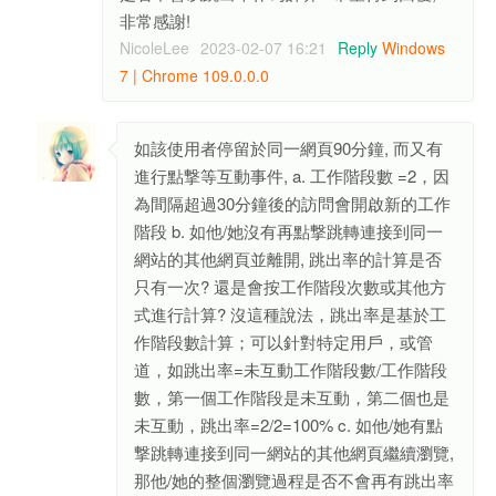
非常感謝!
NicoleLee
2023-02-07 16:21
Reply
Windows
7 | Chrome 109.0.0.0
如該使用者停留於同一網頁90分鐘, 而又有
進行點撃等互動事件, a. 工作階段數 =2，因
為間隔超過30分鐘後的訪問會開啟新的工作
階段 b. 如他/她沒有再點撃跳轉連接到同一
網站的其他網頁並離開, 跳出率的計算是否
只有一次? 還是會按工作階段次數或其他方
式進行計算? 沒這種說法，跳出率是基於工
作階段數計算；可以針對特定用戶，或管
道，如跳出率=未互動工作階段數/工作階段
數，第一個工作階段是未互動，第二個也是
未互動，跳出率=2/2=100% c. 如他/她有點
撃跳轉連接到同一網站的其他網頁繼續瀏覽,
那他/她的整個瀏覽過程是否不會再有跳出率