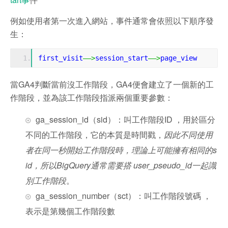
例如使用者第一次進入網站，事件通常會依照以下順序發
生：
first_visit
——>
session_start
——>
page_view
當GA4判斷當前沒工作階段，GA4便會建立了一個新的工
作階段，並為該工作階段指派兩個重要參數：
ga_session_id（sid）：叫工作階段ID ，用於區分
不同的工作階段，它的本質
是時間戳，
因此不同使用
者在同一秒開始工作階段時，理論上可能擁有相同的s
id，所以BigQuery通常需要搭 user_pseudo_id一起識
別工作階段
。
ga_session_number（sct）：叫工作階段號碼 ，
表示是第幾個工作階段數