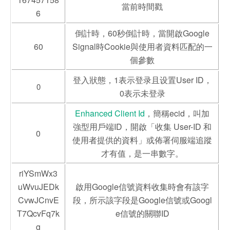
當前時間戳
6
倒計時，60秒倒計時，當開啟Google
60
Signal時Cookie與使用者資料匹配的一
個參數
登入狀態，1表示登录且设置User ID，
0
0表示未登录
Enhanced Client Id
，簡稱ecid，叫加
強型用戶端ID，開啟「收集 User-ID 和
0
使用者提供的資料」或佈署伺服端追蹤
才有值，是一串數字。
riYSmWx3
uWvuJEDk
啟用Google信號資料收集時會有該字
CvwJCnvE
段，所示該字段是Google信號或Googl
T7QcvFq7k
e信號的關聯ID
g