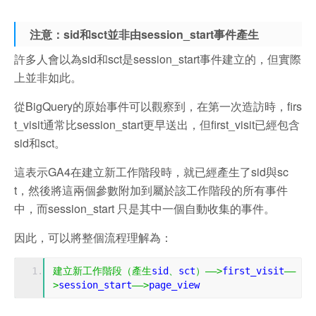
注意：sid和sct並非由session_start事件產生
許多人會以為sid和sct是session_start事件建立的，但實際
上並非如此。
從BigQuery的原始事件可以觀察到，在第一次造訪時，firs
t_visit通常比session_start更早送出，但first_visit已經包含
sid和sct。
這表示GA4在建立新工作階段時，就已經產生了sid與sc
t，然後將這兩個參數附加到屬於該工作階段的所有事件
中，而session_start 只是其中一個自動收集的事件。
因此，可以將整個流程理解為：
建立新工作階段（產生
sid
、
sct
）——>
first_visit
——
>
session_start
——>
page_view