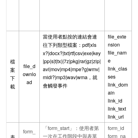
file_exte
當使用者點按的連結會連
nsion
pdf|xls
往下列類型檔案：
file_nam
x?|docx?|txt|rtf|csv|exe|key
e
|pp(s|t|tx)|7z|pkg|rar|gz|zip|
檔
file_d
link_clas
avi|mov|mp4|mpe?g|wmv|
案
ownlo
ses
midi?|mp3|wav|wma
，就
下
ad
link_dom
會觸發事件
載
ain
link_id
link_text
link_url
「form_start」：使用者第
form_id
form_
一次在工作階段中與表單
form_na
表