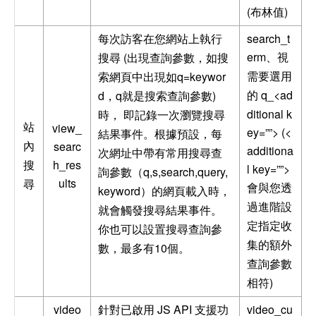
(
)
布林值
search_t
每次訪客在您網站上執行
erm
(
、視
搜尋
出現查詢參數，如搜
q=keywor
需要選用
索網頁中出現如
q_<ad
d
q
)
的
，
就是搜索查詢參數
ditional k
時，
即記錄一次瀏覽搜尋
view_
站
ey=””> (<
結果事件。根據預設，每
searc
內
additiona
次網址中帶有常用搜尋查
h_res
搜
l key=””>
q,s,search,query,
詢參數（
ults
尋
會與您透
keyword
）的網頁載入時，
過進階設
就會觸發搜尋結果事件。
定指定收
你也可以設置搜尋查詢參
集的額外
10
數，最多有
個。
查詢參數
)
相符
video
JS API
video_cu
針對已啟用
支援功