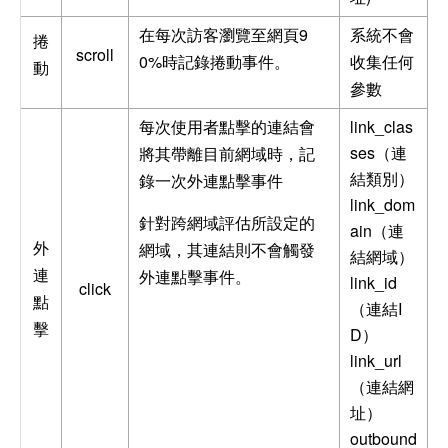
9
在每次訪客瀏覽至網頁
系統不會
捲
scroll
0%
時記錄捲動事件。
收集任何
動
參數
link_clas
每次使用者點擊的連結會
ses（連
將其帶離目前網域時，記
結類別）
錄一次外連點擊事件
link_dom
針對跨網域評估所設定的
ain（連
外
網域，其連結則不會觸發
結網域）
連
外連點擊事件。
link_id
click
點
（連結I
擊
D）
link_url
（連結網
址）
outbound