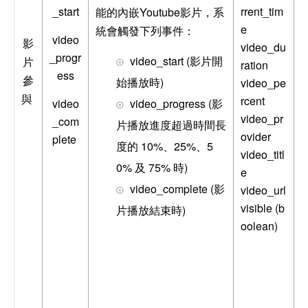
_start
rrent_tim
Youtube
能的內嵌
影片，系
e
統會觸發下列事件：
video
影
video_du
_progr
video_start (
影片開
片
ration
ess
)
參
video_pe
始播放時
rcent
與
video
video_progress (
影
video_pr
_com
片播放進度超過時間長
ovider
plete
10%
25%
5
度的
、
、
video_titl
0%
75%
)
及
時
e
video_complete (
video_url
影
visible (b
)
片播放結束時
oolean)