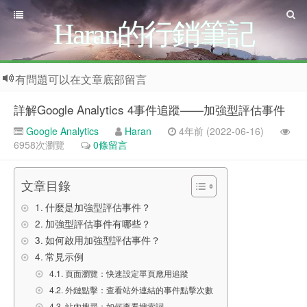
Haran的行銷筆記
有問題可以在文章底部留言
詳解Google Analytics 4事件追蹤——加強型評估事件
Google Analytics
Haran
4年前 (2022-06-16)
6958次瀏覽
0條留言
文章目錄
什麼是加強型評估事件？
加強型評估事件有哪些？
如何啟用加強型評估事件？
常見示例
頁面瀏覽：快速設定單頁應用追蹤
外鏈點擊：查看站外連結的事件點擊次數
站內搜尋：如何查看搜索詞