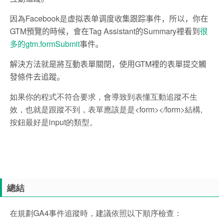
因為Facebook是
虚拟表单调度收集跟踪事件，所以，
你在
GTM預覽的時候，會在Tag Assistant的Summary裡看到
很
多的gtm.formSubmit
事件。
解決方法就是將互動表單關閉，使用GTM裡的表單提交觸
發條件去追蹤。
如果你的程式不符合要求，會導致到表懂互動追蹤不生
效，也就是跟蹤不到，表單應該是是<form></form>結構,
按鈕最好是input的類型。
總結
在規劃GA4事件追蹤時，建議依照以下順序檢查：