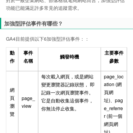
對於一般企業網站、部落格或電商網站而言，加強型評估
功能已能滿足許多常見的追蹤需求。
加強型評估事件有哪些？
GA4目前提供以下6加強型評估事件：：
動
事件
主要事件
觸發時機
作
名稱
參數
page_loc
每次載入網頁，或是網站
ation (
網
變更瀏覽器記錄狀態，
即
網
頁網
記錄一次網頁瀏覽事件。
page_
頁
)
pag
址
、
它是自動收集這個事件，
view
瀏
e_referre
你無法停止收集。
覽
r (
前一個
網頁網
)
址