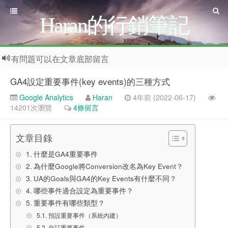
Haran的行銷筆記
有問題可以在文章底部留言
GA4設定重要事件(key events)的三種方式
Google Analytics
Haran
4年前 (2022-06-17)
14201次瀏覽
4條留言
文章目錄
什麼是GA4重要事件
為什麼Google將Conversion改名為Key Event？
UA的Goals與GA4的Key Events有什麼不同？
哪些事件適合設定為重要事件？
重要事件有哪些類型？
預設重要事件（系統內建）
自訂重要事件